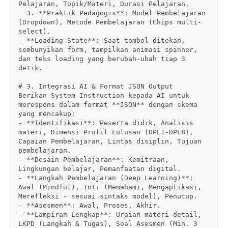
Pelajaran, Topik/Materi, Durasi Pelajaran.

  3. **Praktik Pedagogis**: Model Pembelajaran 
(Dropdown), Metode Pembelajaran (Chips multi-
select).

- **Loading State**: Saat tombol ditekan, 
sembunyikan form, tampilkan animasi spinner, 
dan teks loading yang berubah-ubah tiap 3 
detik.

# 3. Integrasi AI & Format JSON Output

Berikan System Instruction kepada AI untuk 
merespons dalam format **JSON** dengan skema 
yang mencakup:

- **Identifikasi**: Peserta didik, Analisis 
materi, Dimensi Profil Lulusan (DPL1-DPL8), 
Capaian Pembelajaran, Lintas disiplin, Tujuan 
pembelajaran.

- **Desain Pembelajaran**: Kemitraan, 
Lingkungan belajar, Pemanfaatan digital.

- **Langkah Pembelajaran (Deep Learning)**: 
Awal (Mindful), Inti (Memahami, Mengaplikasi, 
Merefleksi - sesuai sintaks model), Penutup.

- **Asesmen**: Awal, Proses, Akhir.

- **Lampiran Lengkap**: Uraian materi detail, 
LKPD (Langkah & Tugas), Soal Asesmen (Min. 3 