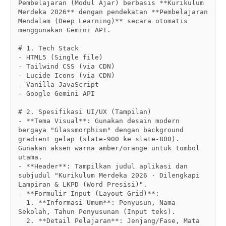
Pembelajaran (Modul Ajar) berbasis **Kurikulum 
Merdeka 2026** dengan pendekatan **Pembelajaran 
Mendalam (Deep Learning)** secara otomatis 
menggunakan Gemini API.

# 1. Tech Stack

- HTML5 (Single file)

- Tailwind CSS (via CDN)

- Lucide Icons (via CDN)

- Vanilla JavaScript

- Google Gemini API

# 2. Spesifikasi UI/UX (Tampilan)

- **Tema Visual**: Gunakan desain modern 
bergaya "Glassmorphism" dengan background 
gradient gelap (slate-900 ke slate-800). 
Gunakan aksen warna amber/orange untuk tombol 
utama.

- **Header**: Tampilkan judul aplikasi dan 
subjudul "Kurikulum Merdeka 2026 · Dilengkapi 
Lampiran & LKPD (Word Presisi)".

- **Formulir Input (Layout Grid)**:

  1. **Informasi Umum**: Penyusun, Nama 
Sekolah, Tahun Penyusunan (Input teks).

  2. **Detail Pelajaran**: Jenjang/Fase, Mata 