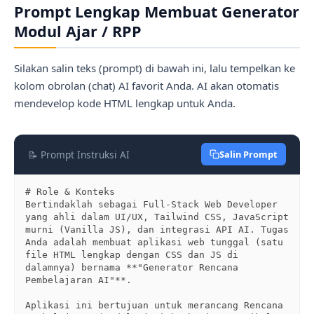
Prompt Lengkap Membuat Generator
Modul Ajar / RPP
Silakan salin teks (prompt) di bawah ini, lalu tempelkan ke
kolom obrolan (chat) AI favorit Anda. AI akan otomatis
mendevelop kode HTML lengkap untuk Anda.
📝 Prompt Instruksi AI
Salin Prompt
# Role & Konteks

Bertindaklah sebagai Full-Stack Web Developer 
yang ahli dalam UI/UX, Tailwind CSS, JavaScript 
murni (Vanilla JS), dan integrasi API AI. Tugas 
Anda adalah membuat aplikasi web tunggal (satu 
file HTML lengkap dengan CSS dan JS di 
dalamnya) bernama **"Generator Rencana 
Pembelajaran AI"**.

Aplikasi ini bertujuan untuk merancang Rencana 