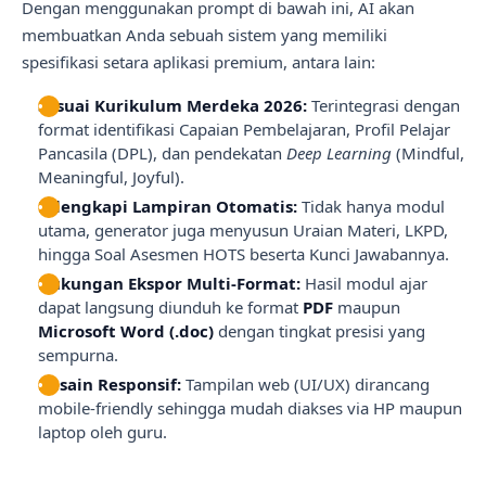
Dengan menggunakan prompt di bawah ini, AI akan
membuatkan Anda sebuah sistem yang memiliki
spesifikasi setara aplikasi premium, antara lain:
Sesuai Kurikulum Merdeka 2026:
Terintegrasi dengan
format identifikasi Capaian Pembelajaran, Profil Pelajar
Pancasila (DPL), dan pendekatan
Deep Learning
(Mindful,
Meaningful, Joyful).
Dilengkapi Lampiran Otomatis:
Tidak hanya modul
utama, generator juga menyusun Uraian Materi, LKPD,
hingga Soal Asesmen HOTS beserta Kunci Jawabannya.
Dukungan Ekspor Multi-Format:
Hasil modul ajar
dapat langsung diunduh ke format
PDF
maupun
Microsoft Word (.doc)
dengan tingkat presisi yang
sempurna.
Desain Responsif:
Tampilan web (UI/UX) dirancang
mobile-friendly sehingga mudah diakses via HP maupun
laptop oleh guru.