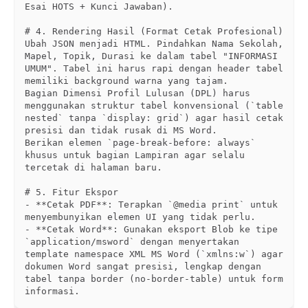
Esai HOTS + Kunci Jawaban).

# 4. Rendering Hasil (Format Cetak Profesional)

Ubah JSON menjadi HTML. Pindahkan Nama Sekolah, 
Mapel, Topik, Durasi ke dalam tabel "INFORMASI 
UMUM". Tabel ini harus rapi dengan header tabel 
memiliki background warna yang tajam.

Bagian Dimensi Profil Lulusan (DPL) harus 
menggunakan struktur tabel konvensional (`table 
nested` tanpa `display: grid`) agar hasil cetak 
presisi dan tidak rusak di MS Word. 

Berikan elemen `page-break-before: always` 
khusus untuk bagian Lampiran agar selalu 
tercetak di halaman baru.

# 5. Fitur Ekspor

- **Cetak PDF**: Terapkan `@media print` untuk 
menyembunyikan elemen UI yang tidak perlu.

- **Cetak Word**: Gunakan eksport Blob ke tipe 
`application/msword` dengan menyertakan 
template namespace XML MS Word (`xmlns:w`) agar 
dokumen Word sangat presisi, lengkap dengan 
tabel tanpa border (no-border-table) untuk form 
informasi.