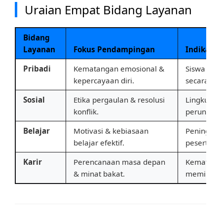
Uraian Empat Bidang Layanan
Bidang
Layanan
Fokus Pendampingan
Indikato
Pribadi
Kematangan emosional &
Siswa ma
kepercayaan diri.
secara posi
Sosial
Etika pergaulan & resolusi
Lingkunga
konflik.
perundung
Belajar
Motivasi & kebiasaan
Peningkat
belajar efektif.
peserta di
Karir
Perencanaan masa depan
Kematang
& minat bakat.
memilih s