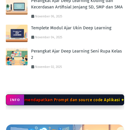
Perangkat Ajar Deep Learning Koding dan
Kecerdasan Artifisial Jenjang SD, SMP dan SMA
November 06, 2025
Templete Modul Ajar Ukin Deep Learning
November 04, 2025
Perangkat Ajar Deep Learning Seni Rupa Kelas
2
November 02, 2025
untuk mendapatkan Prompt dan source code Aplikasi ✦
✦ S
INFO