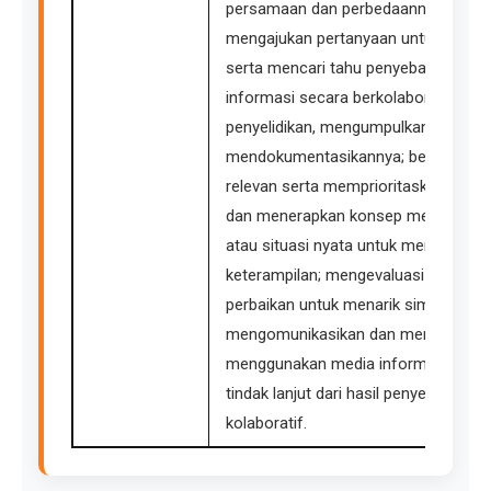
persamaan dan perbedaannya; menan
mengajukan pertanyaan untuk menggali
serta mencari tahu penyebab dan m
informasi secara berkolaborasi, me
penyelidikan, mengumpulkan informa
mendokumentasikannya; berkolabora
relevan serta memprioritaskan beber
dan menerapkan konsep melalui ekspe
atau situasi nyata untuk memperku
keterampilan; mengevaluasi dan mere
perbaikan untuk menarik simpulan has
mengomunikasikan dan menyajikan ha
menggunakan media informasi yang 
tindak lanjut dari hasil penyelidikan 
kolaboratif.