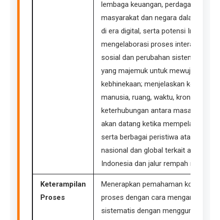
lembaga keuangan, perdagangan inte
masyarakat dan negara dalam mend
di era digital, serta potensi Indones
mengelaborasi proses interaksi sosia
sosial dan perubahan sistem sosial
yang majemuk untuk mewujudkan inte
kebhinekaan; menjelaskan konsep das
manusia, ruang, waktu, kronologi, pe
keterhubungan antara masa lampau, 
akan datang ketika mempelajari sejar
serta berbagai peristiwa atau kejadia
nasional dan global terkait asal-us
Indonesia dan jalur rempah nusantar
Keterampilan
Menerapkan pemahaman konsep mela
Proses
proses dengan cara mengamati feno
sistematis dengan menggunakan pa