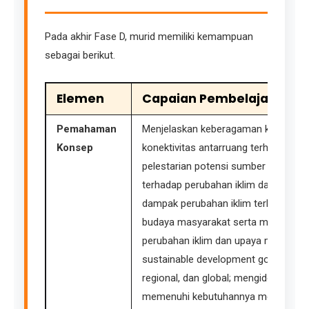
Pada akhir Fase D, murid memiliki kemampuan
sebagai berikut.
Elemen
Capaian Pembelajaran
Pemahaman
Menjelaskan keberagaman kondisi ge
Konsep
konektivitas antarruang terhadap u
pelestarian potensi sumber daya alam
terhadap perubahan iklim dan poten
dampak perubahan iklim terhadap keh
budaya masyarakat serta merefleksi
perubahan iklim dan upaya mitigasi
sustainable development goals (SDGs
regional, dan global; mengidentifika
memenuhi kebutuhannya melalui kegi