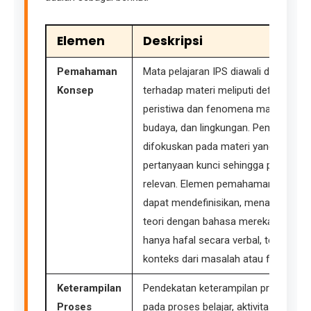
Elemen
Deskripsi
Pemahaman
Mata pelajaran IPS diawali dengan
Konsep
terhadap materi meliputi definisi da
peristiwa dan fenomena manusia pad
budaya, dan lingkungan. Pemahaman
difokuskan pada materi yang akan d
pertanyaan kunci sehingga perlu dir
relevan. Elemen pemahaman konsep
dapat mendefinisikan, menafsirkan,
teori dengan bahasa mereka sendiri. 
hanya hafal secara verbal, tetapi j
konteks dari masalah atau fakta yan
Keterampilan
Pendekatan keterampilan proses ada
Proses
pada proses belajar, aktivitas, dan k