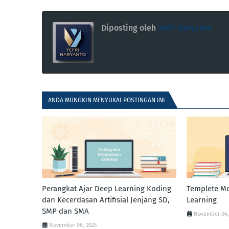
Diposting oleh
Yefri Haryanto
ANDA MUNGKIN MENYUKAI POSTINGAN INI
Perangkat Ajar Deep Learning Koding
Templete Mo
dan Kecerdasan Artifisial Jenjang SD,
Learning
SMP dan SMA
November 04,
November 06, 2025