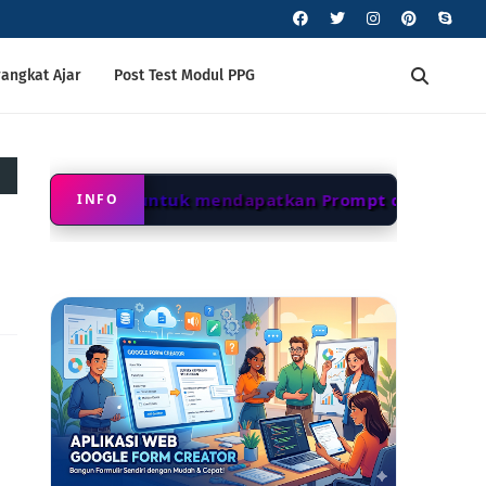
angkat Ajar
Post Test Modul PPG
gian bawah untuk mendapatkan Prompt dan source c
INFO