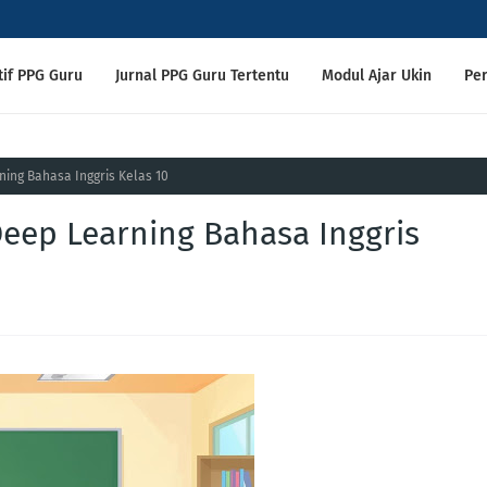
tif PPG Guru
Jurnal PPG Guru Tertentu
Modul Ajar Ukin
Per
ing Bahasa Inggris Kelas 10
✦ Scroll ke ba
eep Learning Bahasa Inggris