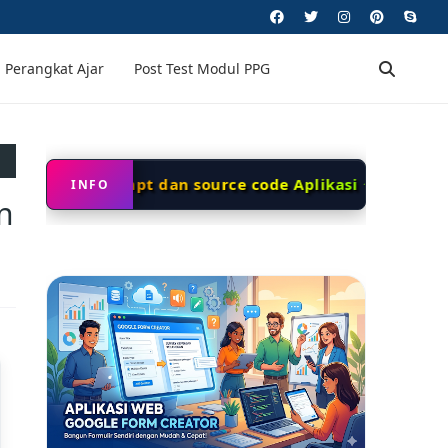
Perangkat Ajar
Post Test Modul PPG
apatkan Prompt dan source code Aplikasi ✦
✦ Scr
INFO
n